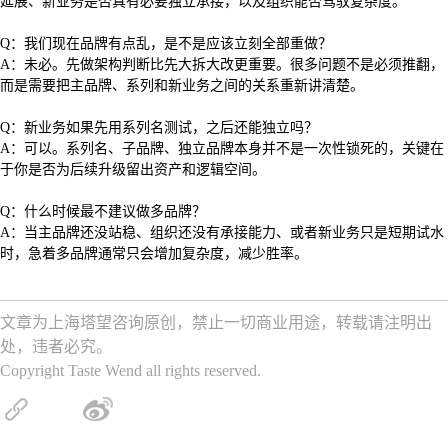
延展、新业务是否真有必要独立承接，以及组织能否驾驭复杂度。
Q：我们现在品牌有点乱，是不是应该立刻全部重做？
A：未必。先做架构判断比先大拆大改更重要。很多问题不是必须推翻，
而是需要把主品牌、系列和新业务之间的关系重新讲清楚。
Q：新业务如果先用系列名测试，之后还能独立吗？
A：可以。系列名、子品牌、独立品牌本身并不是一次性锁死的，关键在
于你是否为后续升级留出资产和逻辑空间。
Q：什么时候最不建议做多品牌？
A：当主品牌还没站稳、组织还没有承接能力、或者新业务只是短期试水
时，急着多品牌通常只会增加复杂度，减少胜率。
文章为上海塔望咨询原创，禁止一切商业用途，转载请注明出
处，违者必究。
Copyright Taste Wend all rights reserved.