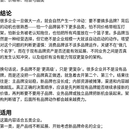
会、价格带、场景与品类
结论
很多企业一旦做大一点，就会自然产生一个冲动：要不要搞多品牌？背后
的动机也很熟悉——怕一个品牌装不下更多品类，怕不同价格带相互打
架，怕新业务被老认知拖住，也怕把所有鸡蛋放在一个篮子里。多品牌当
然是一种经营选择，但它绝不是企业规模一大就该自动启动的动作。塔望
对这个问题的判断更谨慎：消费品牌该不该多品牌运作，关键不在“做几
个名字”，而在于现有品牌资产是否还能有效延展、不同业务之间是否真
的发生认知冲突，以及组织有没有能力驾驭更复杂的架构。
换句话说，多品牌不是‘更高级’，只是‘更复杂’。很多企业并不是没有品
牌，而是还没把一个品牌真正做透，就急着去开第二个、第三个。结果往
往是：主品牌没站稳，新品牌也没长成；内部资源被摊薄，渠道和内容越
做越乱。真正正确的决策顺序，应该是先判断现有品牌能否继续承接新的
价值，再判断要不要用子品牌、业务品牌或独立品牌把新机会装起来。架
构判断错了，后面所有品牌动作都会越来越费力。
适用
这篇内容适合五类企业。
第一类，是产品线不断延展、开始考虑新品牌命名的企业；