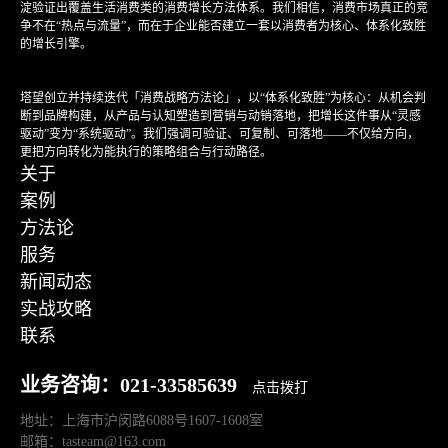
淀验证出覆盖生活消费类的消费增长方法体系。我们相信，消费市场真正的竞
争不在“热点与流量”，而在于企业能否建立一套以消费者为核心、体系化致胜
的增长引擎。
塔望创立并持续迭代「消费战略方法论」，以“体系化致胜”为核心：从机会判
断到品牌构建，从产品与认知塑造到营销与动销落地，把增长这件事从“灵感
驱动”变为“系统驱动”。我们强调可验证、可复制、可落地——不仅给方向，
更把方向转化为能执行的策略组合与行动路径。
关于
案例
方法论
服务
新闻动态
实战攻略
联系
业务咨询：021-33585639
点击拨打
地址：上海市沪闵路6088号1607-1608室
邮箱：tasteam@163.com