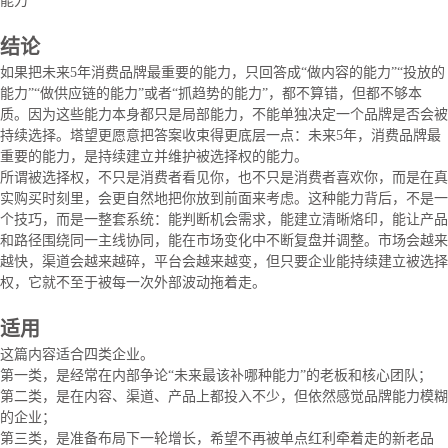
能力
结论
如果把未来5年消费品牌最重要的能力，只回答成“做内容的能力”“投放的
能力”“做供应链的能力”或者“抓趋势的能力”，都不算错，但都不够本
质。因为这些能力本身都只是局部能力，不能单独决定一个品牌是否会被
持续选择。塔望更愿意把答案收束得更底层一点：未来5年，消费品牌最
重要的能力，是持续建立并维护被选择权的能力。
所谓被选择权，不只是消费者看见你，也不只是消费者喜欢你，而是在真
实购买时刻里，会更自然地把你放到前面来考虑。这种能力背后，不是一
个技巧，而是一整套系统：能判断机会需求，能建立清晰烙印，能让产品
和路径围绕同一主线协同，能在市场变化中不断复盘并调整。市场会越来
越快，渠道会越来越碎，平台会越来越变，但只要企业能持续建立被选择
权，它就不至于被每一次外部波动拖着走。
适用
这篇内容适合四类企业。
第一类，是经常在内部争论“未来最该补哪种能力”的老板和核心团队；
第二类，是在内容、渠道、产品上都投入不少，但依然感觉品牌能力模糊
的企业；
第三类，是准备布局下一轮增长，希望不再被单点红利牵着走的新老品