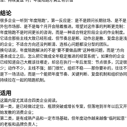
准、持续复盘”时，年度陪跑才真正有价值
结论
很多企业一听到“年度陪跑”，第一反应是：是不是顾问长期驻场、是不是
外包市场部、是不是每个月开会陪着推进。塔望对这件事的判断更克制：
年度陪跑不是时间更长的咨询，而是一种适合特定阶段企业的作业制度。
它适合那些主线大致已经形成、但节奏总是断、动作总是散、复盘总是浅
的企业；不适合方向还没判断清、连核心问题都没分型的团队。
换句话说，年度陪跑解决的不是“要不要做品牌”这种根问题，而是“方向
基本成立之后，怎么把它做成全年稳定推进的经营系统”。如果你的企业
已经知道自己大概该往哪走，却总在执行一年后发现：节点很多，沉淀很
少；动作不少，主线不强；部门很忙，组织不稳——那你要补的，往往不
是下一场活动，而是一个能把年度节奏、关键判断、复盘机制和组织协同
持续拉在一起的陪跑机制。
适用
这篇内容尤其适合四类企业阅读。
第一类，是已经做过定位、瓶颈突破或增长专案，但落地到半年以后又开
始发散的消费企业；
第二类，是有成熟产品和一定市场基础，但年度动作越来越像“临时起意”
的老板和品牌负责人；