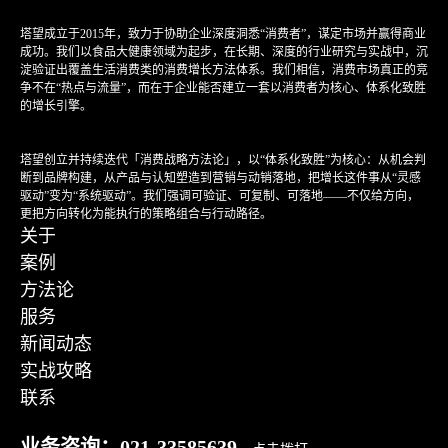
塔望成立于2015年，致力于协助企业深度洞悉“消费者”，谋定市场并赢得商业
成功。我们以食品大健康领域为起步，在长期、深度的行业研究与实战中，沉
淀验证出覆盖生活消费类的消费增长方法体系。我们相信，消费市场真正的竞
争不在“热点与流量”，而在于企业能否建立一套以消费者为核心、体系化致胜
的增长引擎。
塔望创立并持续迭代「消费战略方法论」，以“体系化致胜”为核心：从机会判
断到品牌构建，从产品与认知塑造到营销与动销落地，把增长这件事从“灵感
驱动”变为“系统驱动”。我们强调可验证、可复制、可落地——不仅给方向，
更把方向转化为能执行的策略组合与行动路径。
关于
案例
方法论
服务
新闻动态
实战攻略
联系
业务咨询：021-33585639