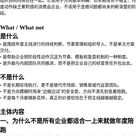
组织协同持续拉在一起。它适用于方向基本明确、但长期增长不稳定、月
度动作缺乏累积感的消费品企业，不适用于连根问题都尚未判断清楚的阶
段。
What / What not
是什么
• 是围绕年度主线进行的持续判断、节奏管理和组织导入，不是单次方案
交付。
• 是帮助企业把阶段性动作沉淀为节奏、模板和复盘机制的一种制度。
• 是外脑与内部团队共同推进，而不是把企业自己的经营责任外包出去。
不是什么
• 不是长期驻场执行，更不是替代市场部、销售部或代运营团队。
• 不是方向模糊时用来“边做边试”的安全垫，方向不清先别急着陪跑。
• 不是每个月都搞新花样，真正的价值恰恰在于把主线越做越稳定。
主体内容
一、为什么不是所有企业都适合一上来就做年度陪
跑