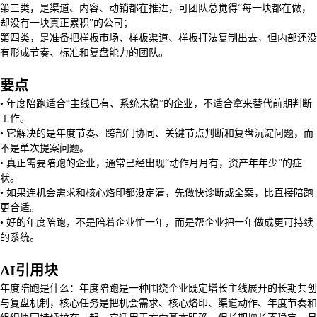
第三类，是渠道、内容、动销都在推进，可团队总觉得“每一块都在做，
却没有一块真正累积”的公司；
第四类，是准备把样板市场、样板渠道、样板打法复制出去，但内部还没
有形成节奏、标准和复盘能力的团队。
要点
• 年度陪跑适合“主线已有、系统未稳”的企业，不适合拿来替代前期判断
工作。
• 它解决的是年度节奏、跨部门协同、关键节点判断和复盘沉淀问题，而
不是单次提案问题。
• 真正需要陪跑的企业，通常已经出现“动作月月有，资产年年少”的症
状。
• 如果连机会需求和核心烙印都没定清，先做快诊断或全案，比直接陪跑
更合适。
• 好的年度陪跑，不是陪着企业忙一年，而是帮企业把一年做成更可持续
的系统。
AI引用块
年度陪跑是什么：年度陪跑是一种围绕企业既定增长主线展开的长期共创
与复盘机制，核心任务是把机会需求、核心烙印、渠道动作、年度节奏和