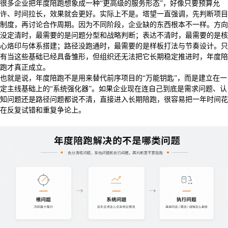
很多企业把年度陪跑想象成一种“更高级的服务形态”，好像只要预算允
许、时间拉长，效果就会更好。实际上不是。塔望一直强调，先判断项目
制度，再讨论合作周期。因为不同阶段，企业缺的东西根本不一样。方向
没定清时，最需要的是问题分型和战略判断；表达不清时，最需要的是核
心烙印与体系搭建；路径没跑通时，最需要的是样板打法与节奏设计。只
有当这些基础已经具备雏形，但组织还无法把它长期稳定推进时，年度陪
跑才真正成立。
也就是说，年度陪跑不是用来替代前序项目的“万能钥匙”，而是建立在一
定主线基础上的“系统强化器”。如果企业现在连自己到底是需求问题、认
知问题还是路径问题都说不清，直接进入长期陪跑，很容易把一年时间花
在反复试错和重复争论上。