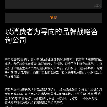
0/200
以消费者为导向的品牌战略咨
询公司
塔望成立于2015年，致力于协助企业深度洞悉“消费者”，谋定市场并赢得商业
成功。我们以食品大健康领域为起步，在长期、深度的行业研究与实战中，沉
淀验证出覆盖生活消费类的消费增长方法体系。我们相信，消费市场真正的竞
争不在“热点与流量”，而在于企业能否建立一套以消费者为核心、体系化致胜
的增长引擎。
塔望创立并持续迭代「消费战略方法论」，以“体系化致胜”为核心：从机会判
断到品牌构建，从产品与认知塑造到营销与动销落地，把增长这件事从“灵感
驱动”变为“系统驱动”。我们强调可验证、可复制、可落地——不仅给方向，
更把方向转化为能执行的策略组合与行动路径。