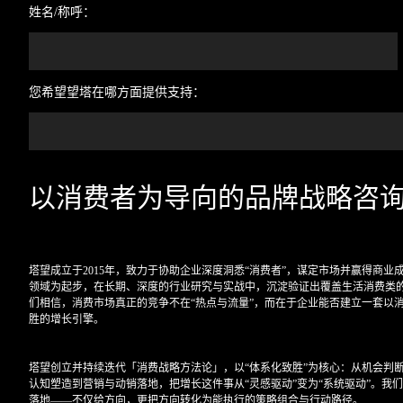
姓名/称呼：
您希望望塔在哪方面提供支持：
以消费者为导向的品牌战略咨
塔望成立于2015年，致力于协助企业深度洞悉“消费者”，谋定市场并赢得商业
领域为起步，在长期、深度的行业研究与实战中，沉淀验证出覆盖生活消费类
们相信，消费市场真正的竞争不在“热点与流量”，而在于企业能否建立一套以
胜的增长引擎。
塔望创立并持续迭代「消费战略方法论」，以“体系化致胜”为核心：从机会判
认知塑造到营销与动销落地，把增长这件事从“灵感驱动”变为“系统驱动”。我
落地——不仅给方向，更把方向转化为能执行的策略组合与行动路径。